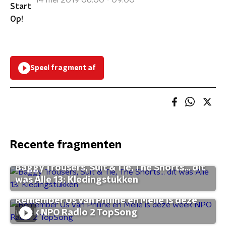
14 mei 2019 06:00 - 09:00
Speel fragment af
Recente fragmenten
Baggy Trousers, Suit & Tie, The Shorts... dit
was Alle 13: Kledingstukken
Remember Us van Philine en Melle is deze
week NPO Radio 2 TopSong