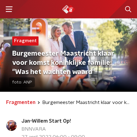
Fragment
Burgemeester Maastricht klaar
voor komst koninklijke familie:
"Was het wachten waard"
foto:
ANP
Fragmenten
Burgemeester Maastricht klaar voor komst koninklijke familie: "Was het wachten waard"
Jan-Willem Start Op!
BNNVARA