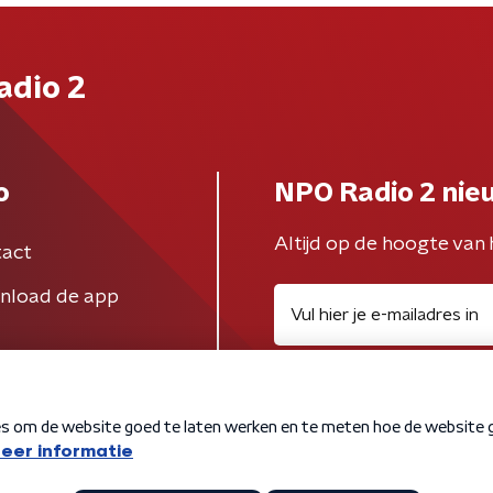
adio 2
o
NPO Radio 2 nie
Altijd op de hoogte van 
act
nload de app