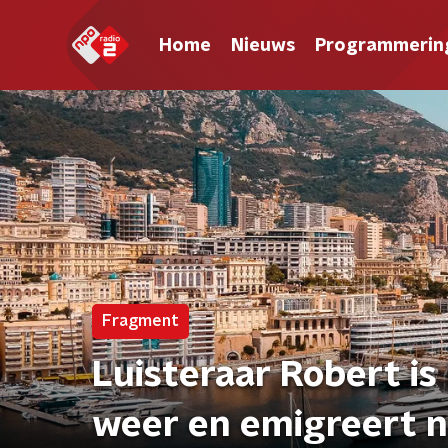
Home
Nieuws
Programmerin
Fragment
Luisteraar Robert is
weer en emigreert 