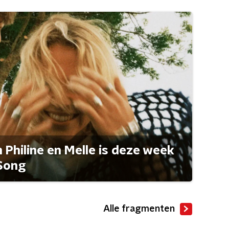
Philine en Melle is deze week
Song
Alle fragmenten