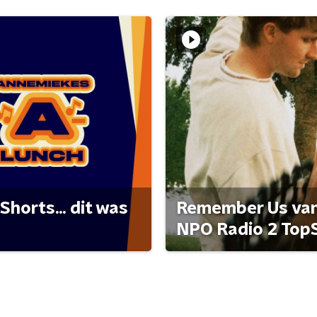
Shorts... dit was
Remember Us van 
NPO Radio 2 Top