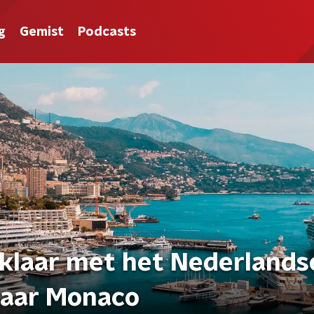
g
Gemist
Podcasts
 klaar met het Nederlands
naar Monaco