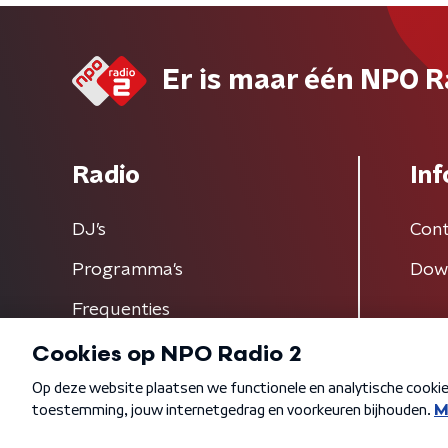
Er is maar één NPO R
Radio
Inf
DJ’s
Cont
Programma's
Dow
Frequenties
Algemene voorwaarden
Privacybeleid