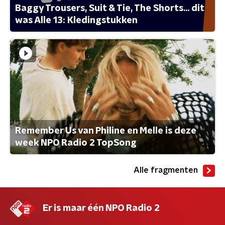
Baggy Trousers, Suit & Tie, The Shorts... dit
was Alle 13: Kledingstukken
Remember Us van Philine en Melle is deze
week NPO Radio 2 TopSong
Alle fragmenten
Er is maar één NPO Radio 2