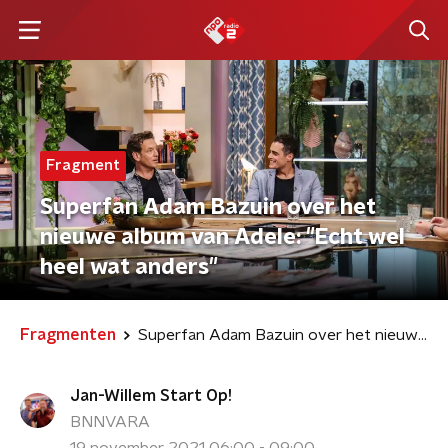
Fragment
Superfan Adam Bazuin over het
nieuwe album van Adele: "Echt wel
heel wat anders"
Fragmenten
Superfan Adam Bazuin over het nieuwe album van Adele: "Echt wel heel wat anders"
Jan-Willem Start Op!
BNNVARA