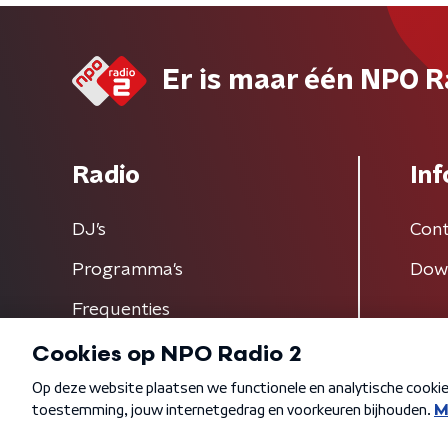
Er is maar één NPO R
Radio
Inf
DJ’s
Cont
Programma's
Dow
Frequenties
Algemene voorwaarden
Privacybeleid