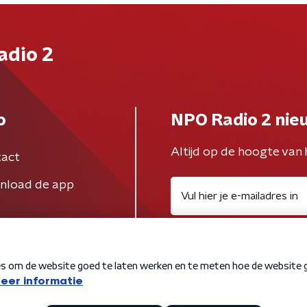
adio 2
o
NPO Radio 2 nie
Altijd op de hoogte van 
act
nload de app