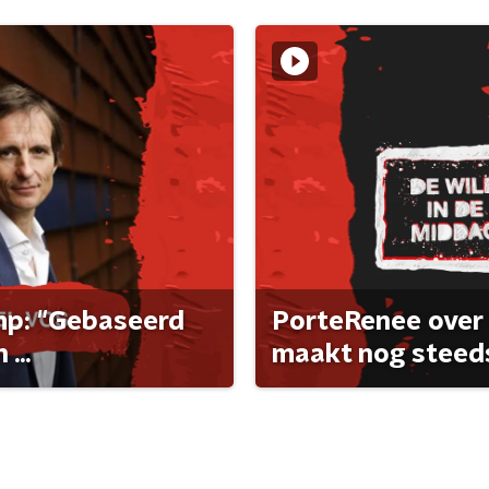
ump: "Gebaseerd
PorteRenee over 
...
maakt nog steeds