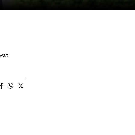
twat
!