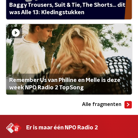
Baggy Trousers, Suit & Tie, The Shorts... dit
was Alle 13: Kledingstukken
Remember Us van Philine en Melle is deze
week NPO Radio 2 TopSong
Alle fragmenten
Er is maar één NPO Radio 2