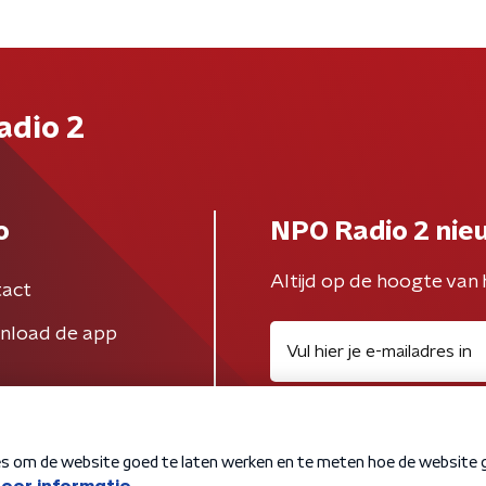
adio 2
o
NPO Radio 2 nie
Altijd op de hoogte van 
act
nload de app