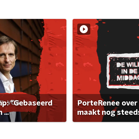
ump: "Gebaseerd
PorteRenee over 
...
maakt nog steeds