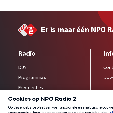
Er is maar één NPO R
Radio
Inf
DJ’s
Cont
Programma's
Dow
Frequenties