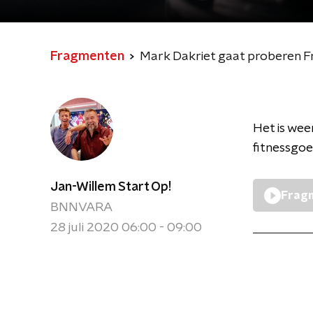
Fragmenten
Mark Dakriet gaat proberen Fra
Het is wee
fitnessgoe
Jan-Willem Start Op!
Fragm
BNNVARA
28 juli 2020 06:00 - 09:00