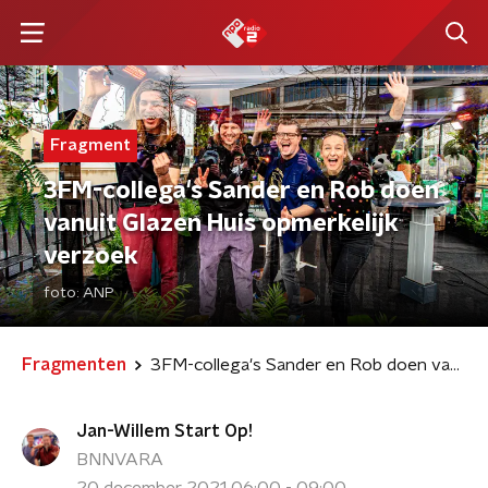
Fragment
3FM-collega's Sander en Rob doen
vanuit Glazen Huis opmerkelijk
verzoek
foto:
ANP
Fragmenten
3FM-collega's Sander en Rob doen vanuit Glazen Huis opmerkelijk verzoek
Jan-Willem Start Op!
BNNVARA