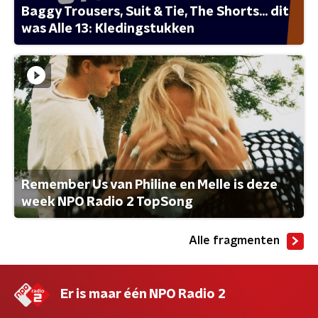
Baggy Trousers, Suit & Tie, The Shorts... dit
was Alle 13: Kledingstukken
Remember Us van Philine en Melle is deze
week NPO Radio 2 TopSong
Alle fragmenten
Er is maar één NPO Radio 2