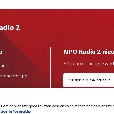
adio 2
o
NPO Radio 2 nie
Altijd op de hoogte van 
act
nload de app