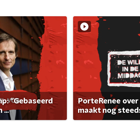
ump: "Gebaseerd
PorteRenee over 
...
maakt nog steeds