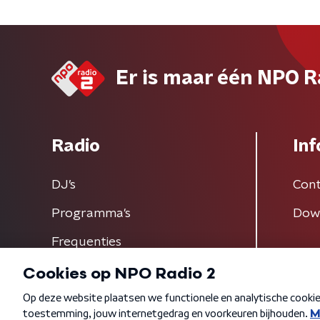
Er is maar één NPO R
Radio
Inf
DJ’s
Cont
Programma's
Dow
Frequenties