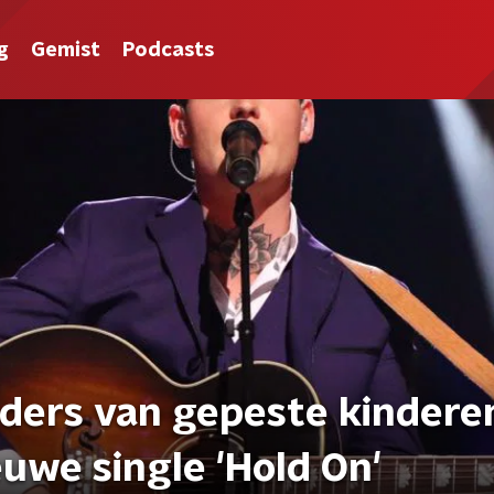
g
Gemist
Podcasts
ders van gepeste kindere
euwe single 'Hold On'