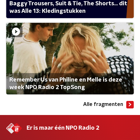
Baggy Trousers, Suit & Tie, The Shorts... dit
was Alle 13: Kledingstukken
Remember Us van Philine en Melle is deze
week NPO Radio 2 TopSong
Alle fragmenten
Er is maar één NPO Radio 2