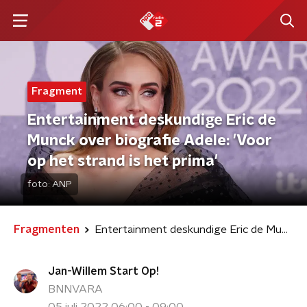
Fragment
Entertainment deskundige Eric de
Munck over biografie Adele: 'Voor
op het strand is het prima'
foto:
ANP
Fragmenten
Entertainment deskundige Eric de Munck over biografie Adele: 'Voor op het strand is het prima'
Jan-Willem Start Op!
BNNVARA