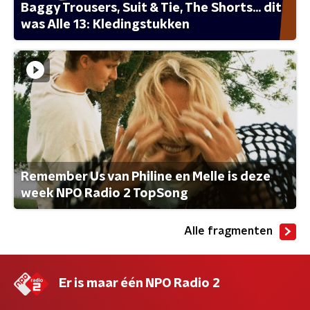
Baggy Trousers, Suit & Tie, The Shorts... dit
was Alle 13: Kledingstukken
Remember Us van Philine en Melle is deze
week NPO Radio 2 TopSong
Alle fragmenten
Er is maar één NPO Radio 2