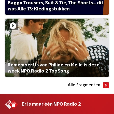
Baggy Trousers, Suit & Tie, The Shorts... dit
was Alle 13: Kledingstukken
Remember Us van Philine en Melle is deze
week NPO Radio 2 TopSong
Alle fragmenten
Er is maar één NPO Radio 2