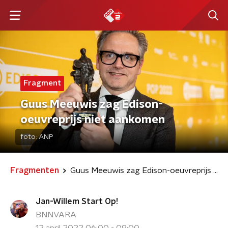
Fragment
Guus Meeuwis zag Edison-
oeuvreprijs niet aankomen
foto:
ANP
Fragmenten
Guus Meeuwis zag Edison-oeuvreprijs niet aankomen
Jan-Willem Start Op!
BNNVARA