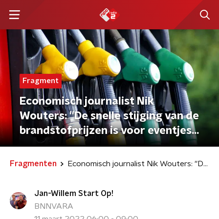
Fragment
Economisch journalist Nik
Wouters: ''De snelle stijging van de
brandstofprijzen is voor eventjes
voorbij''
Fragmenten
Economisch journalist Nik Wouters: ''De snelle stijging van de brandstofprijzen is voor eventjes voorbij''
Jan-Willem Start Op!
BNNVARA