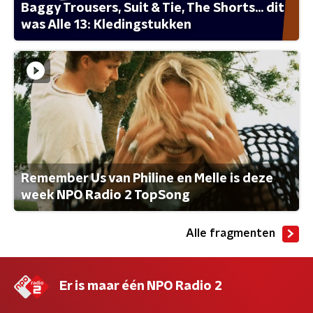
Baggy Trousers, Suit & Tie, The Shorts... dit
was Alle 13: Kledingstukken
Remember Us van Philine en Melle is deze
week NPO Radio 2 TopSong
Alle fragmenten
Er is maar één NPO Radio 2