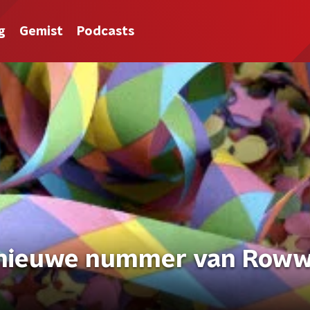
g
Gemist
Podcasts
t nieuwe nummer van Row