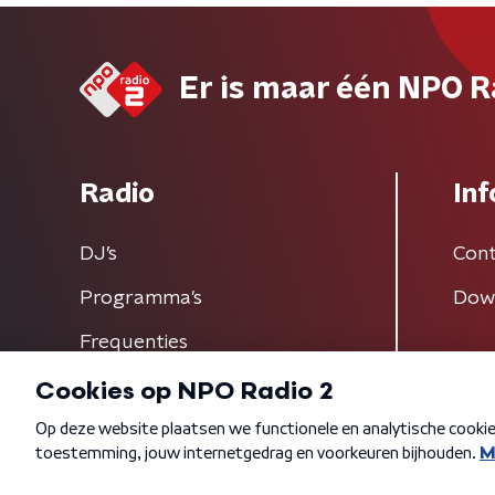
Er is maar één NPO R
Radio
Inf
DJ’s
Cont
Programma's
Dow
Frequenties
Algemene voorwaarden
Privacybeleid