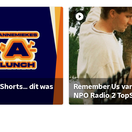
Shorts... dit was
Remember Us van 
NPO Radio 2 Top