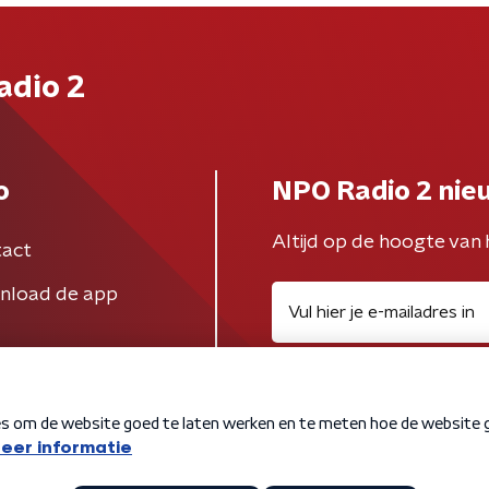
adio 2
o
NPO Radio 2 nie
Altijd op de hoogte van 
act
nload de app