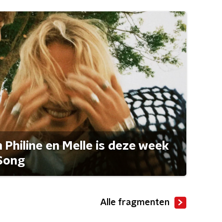
Philine en Melle is deze week
Song
Alle fragmenten