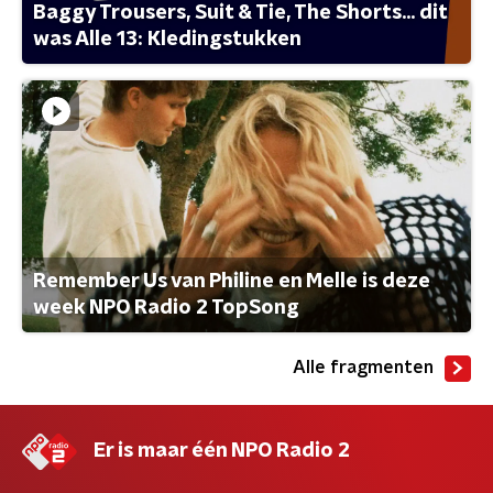
Baggy Trousers, Suit & Tie, The Shorts... dit
was Alle 13: Kledingstukken
Remember Us van Philine en Melle is deze
week NPO Radio 2 TopSong
Alle fragmenten
Er is maar één NPO Radio 2