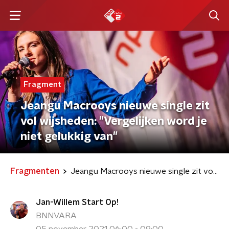
Fragment
Jeangu Macrooys nieuwe single zit
vol wijsheden: "Vergelijken word je
niet gelukkig van"
Fragmenten
Jeangu Macrooys nieuwe single zit vol wijsheden: "Vergelijken word je niet gelukkig van"
Jan-Willem Start Op!
BNNVARA