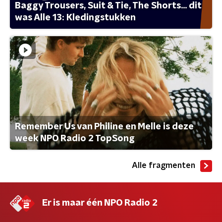
Baggy Trousers, Suit & Tie, The Shorts... dit
was Alle 13: Kledingstukken
Remember Us van Philine en Melle is deze
week NPO Radio 2 TopSong
Alle fragmenten
Er is maar één NPO Radio 2