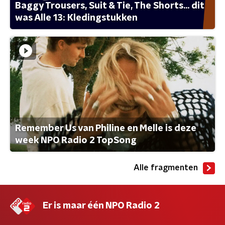
Baggy Trousers, Suit & Tie, The Shorts... dit
was Alle 13: Kledingstukken
Remember Us van Philine en Melle is deze
week NPO Radio 2 TopSong
Alle fragmenten
Er is maar één NPO Radio 2