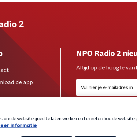
adio 2
o
NPO Radio 2 nie
Altijd op de hoogte van 
act
nload de app