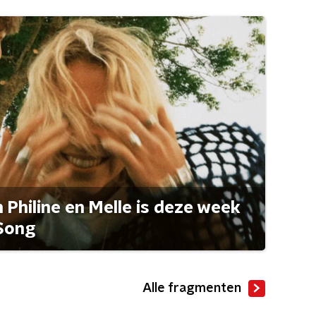
Philine en Melle is deze week
Song
Alle fragmenten