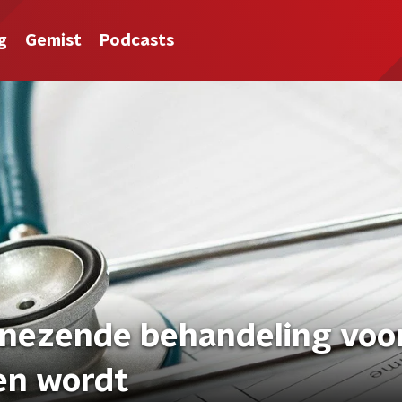
g
Gemist
Podcasts
nezende behandeling voo
en wordt