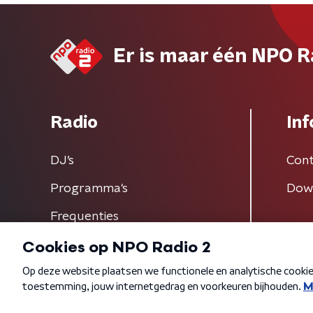
Er is maar één NPO R
Radio
Inf
DJ’s
Cont
Programma's
Dow
Frequenties
Algemene voorwaarden
Privacybeleid