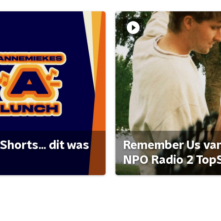
Shorts... dit was
Remember Us van 
NPO Radio 2 Top