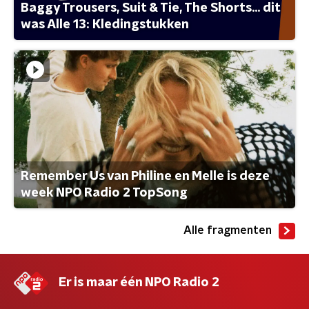
Baggy Trousers, Suit & Tie, The Shorts... dit
was Alle 13: Kledingstukken
Remember Us van Philine en Melle is deze
week NPO Radio 2 TopSong
Alle fragmenten
Er is maar één NPO Radio 2