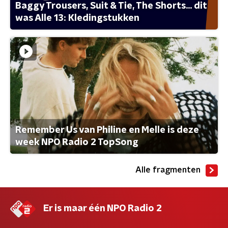
Baggy Trousers, Suit & Tie, The Shorts... dit
was Alle 13: Kledingstukken
Remember Us van Philine en Melle is deze
week NPO Radio 2 TopSong
Alle fragmenten
Er is maar één NPO Radio 2