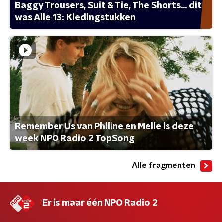
Baggy Trousers, Suit & Tie, The Shorts... dit
was Alle 13: Kledingstukken
Remember Us van Philine en Melle is deze
week NPO Radio 2 TopSong
Alle fragmenten
Er is maar één NPO Radio 2