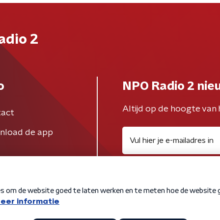
adio 2
o
NPO Radio 2 nie
Altijd op de hoogte van 
act
nload de app