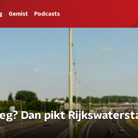
g
Gemist
Podcasts
eg? Dan pikt Rijkswaterst