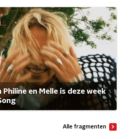
Philine en Melle is deze week
Song
Alle fragmenten