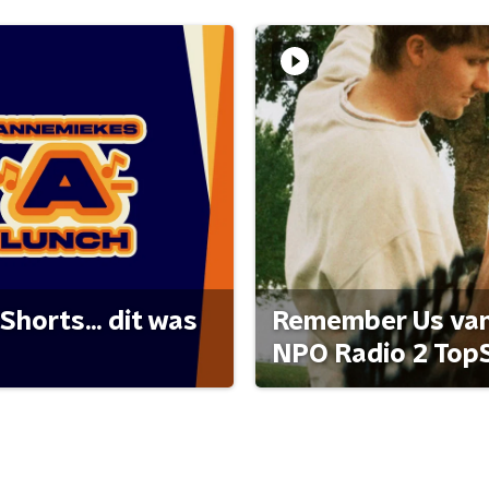
Shorts... dit was
Remember Us van 
NPO Radio 2 Top