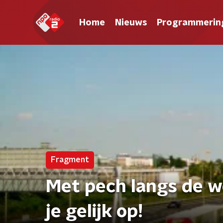
Home
Nieuws
Programmerin
Fragment
Met pech langs de w
je gelijk op!