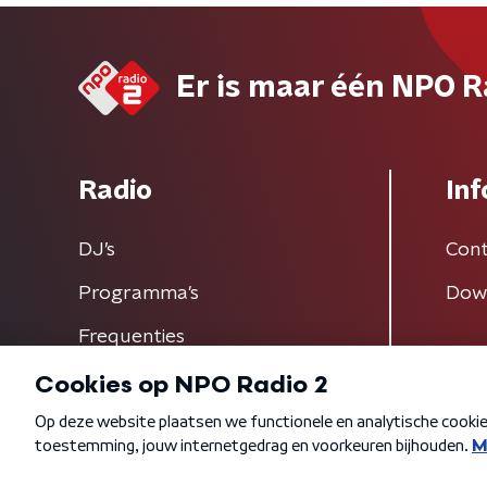
Er is maar één NPO R
Radio
Inf
DJ’s
Cont
Programma's
Dow
Frequenties
Algemene voorwaarden
Privacybeleid