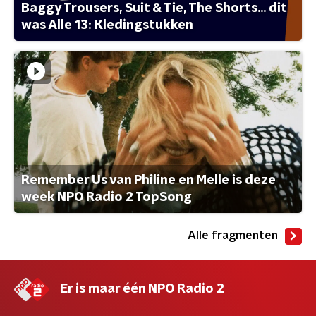
Baggy Trousers, Suit & Tie, The Shorts... dit
was Alle 13: Kledingstukken
Remember Us van Philine en Melle is deze
week NPO Radio 2 TopSong
Alle fragmenten
Er is maar één NPO Radio 2