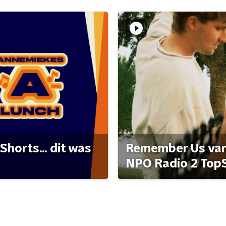
Shorts... dit was
Remember Us van 
NPO Radio 2 Top