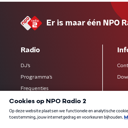
Er is maar één NPO R
Radio
Inf
DJ’s
Cont
Programma's
Dow
Frequenties
Algemene voorwaarden
Privacybeleid