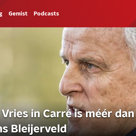
g
Gemist
Podcasts
 Vries in Carré is méér dan
s Bleijerveld