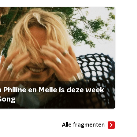
Philine en Melle is deze week
Song
Alle fragmenten