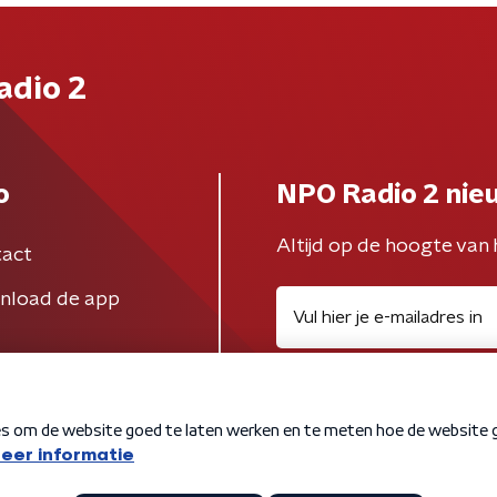
adio 2
o
NPO Radio 2 nie
Altijd op de hoogte van 
act
nload de app