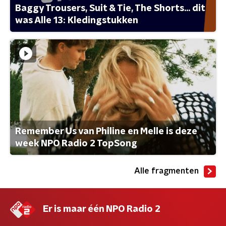
Baggy Trousers, Suit & Tie, The Shorts... dit
was Alle 13: Kledingstukken
Remember Us van Philine en Melle is deze
week NPO Radio 2 TopSong
Alle fragmenten
Er is maar één NPO Radio 2