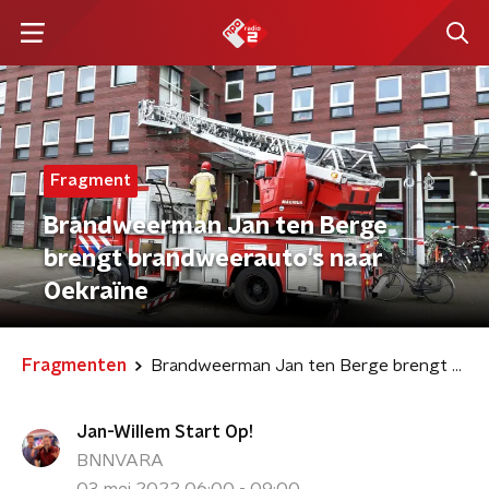
Fragment
Brandweerman Jan ten Berge
brengt brandweerauto's naar
Oekraïne
Fragmenten
Brandweerman Jan ten Berge brengt brandweerauto's naar Oekraïne
Jan-Willem Start Op!
BNNVARA