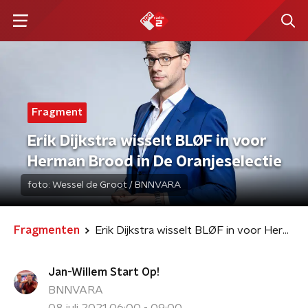
Fragment
Erik Dijkstra wisselt BLØF in voor
Herman Brood in De Oranjeselectie
foto:
Wessel de Groot / BNNVARA
Fragmenten
Erik Dijkstra wisselt BLØF in voor Herman Brood in De Oranjeselectie
Jan-Willem Start Op!
BNNVARA