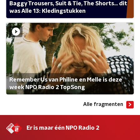
Baggy Trousers, Suit & Tie, The Shorts... dit
was Alle 13: Kledingstukken
Remember Us van Philine en Melle is deze
week NPO Radio 2 TopSong
Alle fragmenten
Er is maar één NPO Radio 2