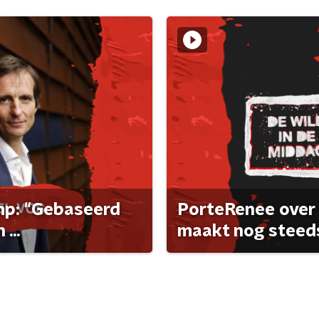
ump: "Gebaseerd
PorteRenee over 
...
maakt nog steeds