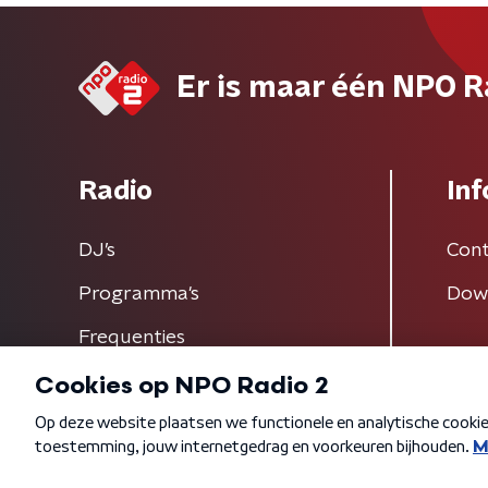
Er is maar één NPO R
Radio
Inf
DJ’s
Cont
Programma's
Dow
Frequenties
Algemene voorwaarden
Privacybeleid