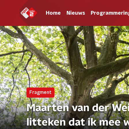
Home
Nieuws
Programmerin
Fragment
Maarten van der Wei
litteken dat ik mee 