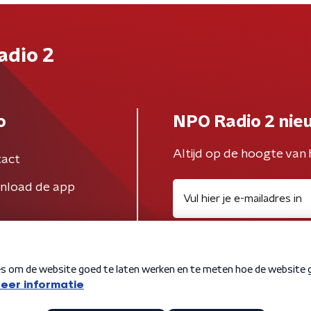
adio 2
o
NPO Radio 2 nie
Altijd op de hoogte van 
act
nload de app