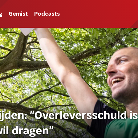
g
Gemist
Podcasts
jden: "Overleversschuld i
wil dragen"