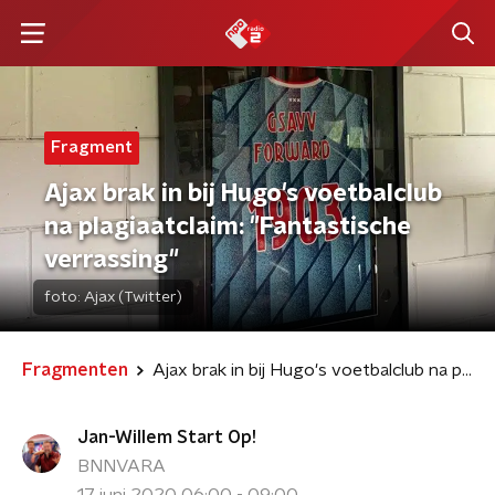
Fragment
Ajax brak in bij Hugo's voetbalclub
na plagiaatclaim: "Fantastische
verrassing"
foto:
Ajax (Twitter)
Fragmenten
Ajax brak in bij Hugo's voetbalclub na plagiaatclaim: "Fantastische verrassing"
Jan-Willem Start Op!
BNNVARA