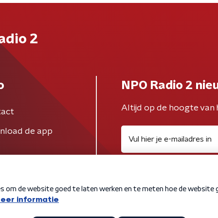
adio 2
o
NPO Radio 2 nie
Altijd op de hoogte van 
act
nload de app