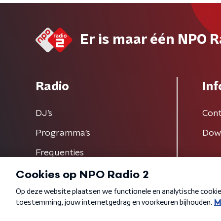
Er is maar één NPO R
Radio
Inf
DJ’s
Cont
Programma's
Dow
Frequenties
Algemene voorwaarden
Privacybeleid