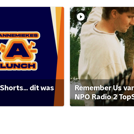
Shorts... dit was
Remember Us van 
NPO Radio 2 Top