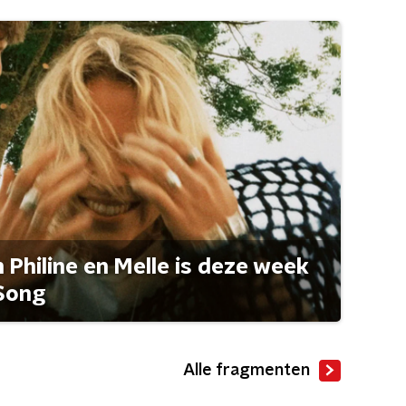
Philine en Melle is deze week
Song
Alle fragmenten