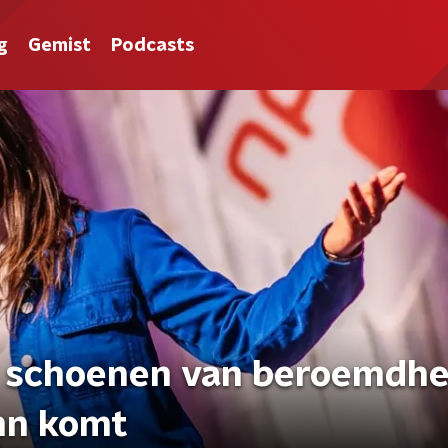
g
Gemist
Podcasts
n schoenen van beroemdh
ohn komt