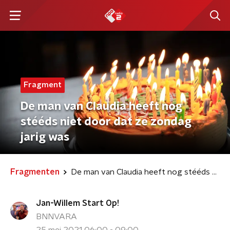
Fragment
De man van Claudia heeft nog
stééds niet door dat ze zondag
jarig was
Fragmenten
De man van Claudia heeft nog stééds niet door dat ze zondag jarig was
Jan-Willem Start Op!
BNNVARA