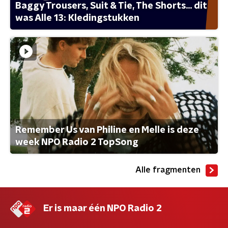
Baggy Trousers, Suit & Tie, The Shorts... dit
was Alle 13: Kledingstukken
Remember Us van Philine en Melle is deze
week NPO Radio 2 TopSong
Alle fragmenten
Er is maar één NPO Radio 2