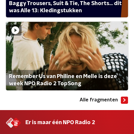
Baggy Trousers, Suit & Tie, The Shorts... dit
was Alle 13: Kledingstukken
Remember Us van Philine en Melle is deze
week NPO Radio 2 TopSong
Alle fragmenten
Er is maar één NPO Radio 2