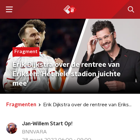
Fragment
Erik Dijkstra over de rentree van
Eriksen: 'Het hele stadion juichte
mee'
Fragmenten
Erik Dijkstra over de rentree van Eriksen: 'Het hele stadion juichte mee'
Jan-Willem Start Op!
BNNVARA