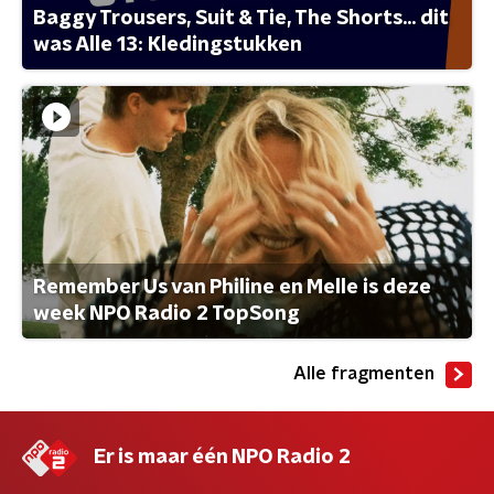
Baggy Trousers, Suit & Tie, The Shorts... dit
was Alle 13: Kledingstukken
Remember Us van Philine en Melle is deze
week NPO Radio 2 TopSong
Alle fragmenten
Er is maar één NPO Radio 2