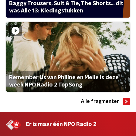
Baggy Trousers, Suit & Tie, The Shorts... dit
was Alle 13: Kledingstukken
Remember Us van Philine en Melle is deze
week NPO Radio 2 TopSong
Alle fragmenten
Er is maar één NPO Radio 2