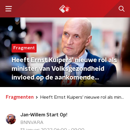
Fragment
Heeft Ernst Kuipers' nieuwe rol als
minister van Volksgezondheid
invloed op de aankomende
persconferentie?
Fragmenten
Heeft Ernst Kuipers' nieuwe rol als minister van Volksgezondheid invloed op de aankomende persconferentie?
Jan-Willem Start Op!
BNNVARA