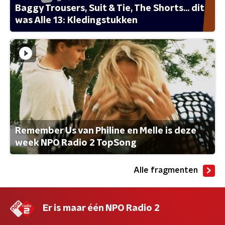
Baggy Trousers, Suit & Tie, The Shorts... dit
was Alle 13: Kledingstukken
Remember Us van Philine en Melle is deze
week NPO Radio 2 TopSong
Alle fragmenten
Er is maar één NPO Radio 2