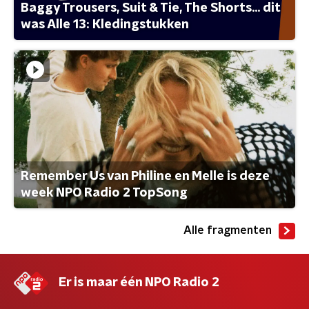
Baggy Trousers, Suit & Tie, The Shorts... dit
was Alle 13: Kledingstukken
Remember Us van Philine en Melle is deze
week NPO Radio 2 TopSong
Alle fragmenten
Er is maar één NPO Radio 2