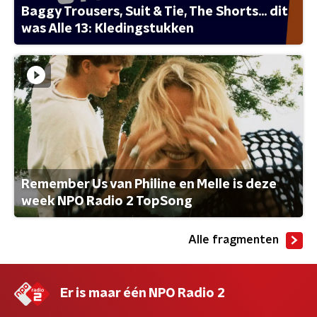
Baggy Trousers, Suit & Tie, The Shorts... dit
was Alle 13: Kledingstukken
Remember Us van Philine en Melle is deze
week NPO Radio 2 TopSong
Alle fragmenten
Er is maar één NPO Radio 2