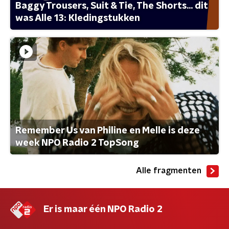
Baggy Trousers, Suit & Tie, The Shorts... dit
was Alle 13: Kledingstukken
Remember Us van Philine en Melle is deze
week NPO Radio 2 TopSong
Alle fragmenten
Er is maar één NPO Radio 2