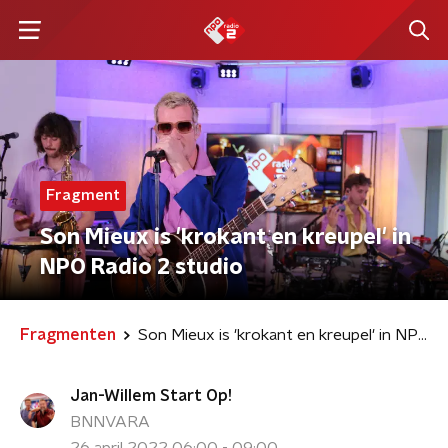
Fragment
Son Mieux is 'krokant en kreupel' in
NPO Radio 2 studio
Fragmenten
Son Mieux is 'krokant en kreupel' in NPO Radio 2 studio
Jan-Willem Start Op!
BNNVARA