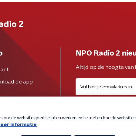
adio 2
o
NPO Radio 2 nie
Altijd op de hoogte van 
act
nload de app