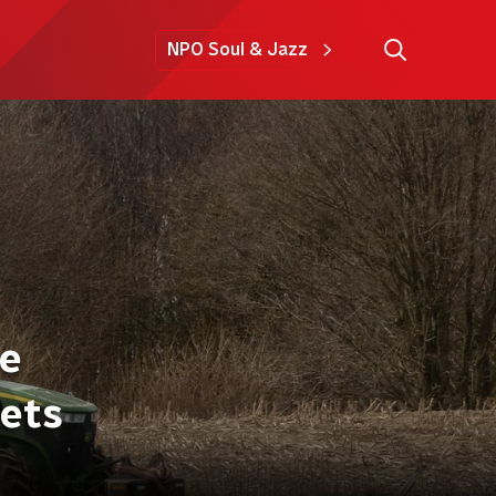
NPO Soul & Jazz
te
iets