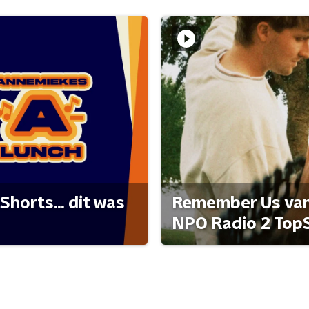
Shorts... dit was
Remember Us van 
NPO Radio 2 Top