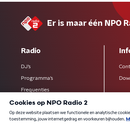
Er is maar één NPO R
Radio
Inf
DJ’s
Cont
Programma's
Dow
Frequenties
Algemene voorwaarden
Privacybeleid