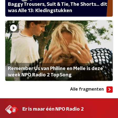
Baggy Trousers, Suit & Tie, The Shorts... dit
was Alle 13: Kledingstukken
Remember Us van Philine en Melle is deze
week NPO Radio 2 TopSong
Alle fragmenten
Er is maar één NPO Radio 2