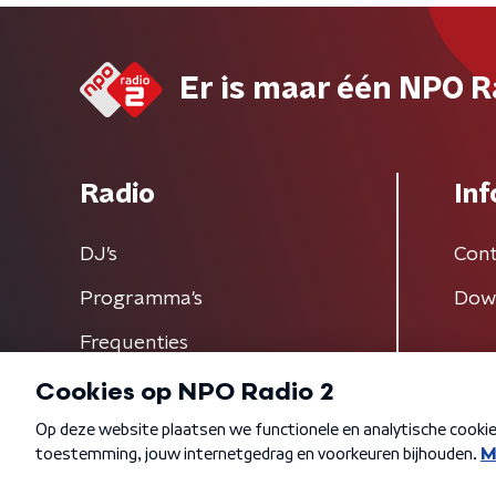
Er is maar één NPO R
Radio
Inf
DJ’s
Cont
Programma's
Dow
Frequenties
Algemene voorwaarden
Privacybeleid