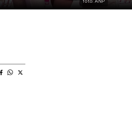
foto:
ANP