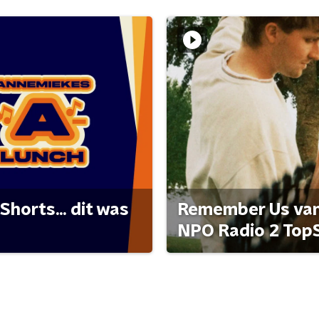
Shorts... dit was
Remember Us van 
NPO Radio 2 Top