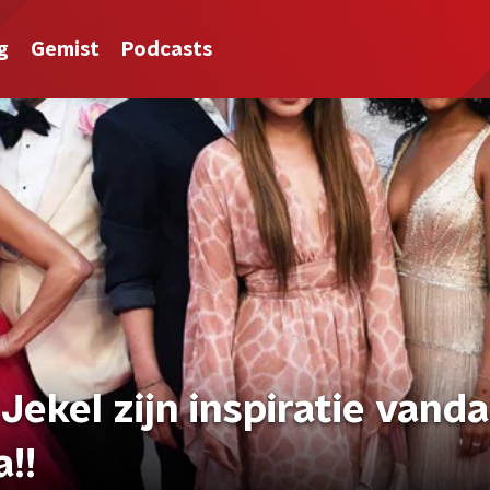
g
Gemist
Podcasts
Jekel zijn inspiratie vand
a!!