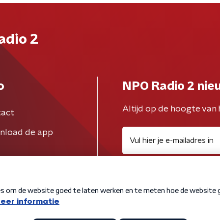
adio 2
o
NPO Radio 2 nie
Altijd op de hoogte van 
act
nload de app