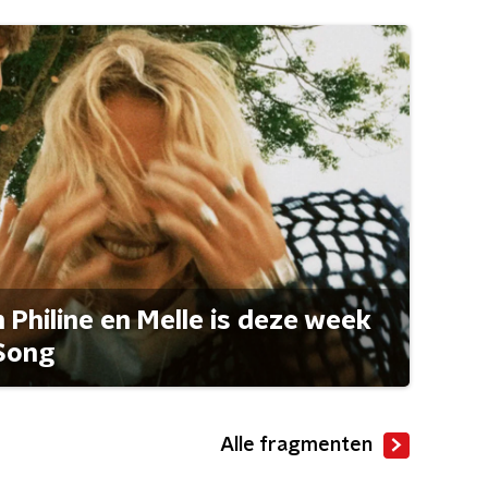
Philine en Melle is deze week
Song
Alle fragmenten