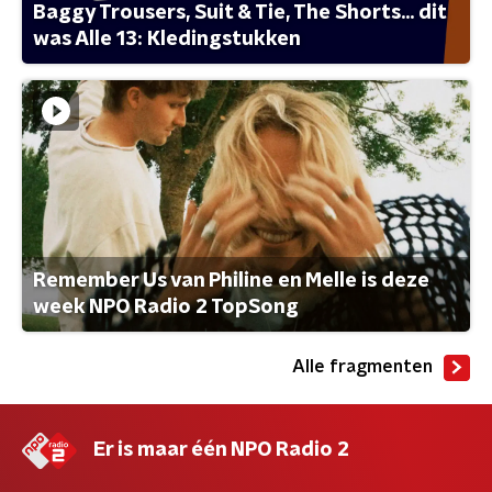
Baggy Trousers, Suit & Tie, The Shorts... dit
was Alle 13: Kledingstukken
Remember Us van Philine en Melle is deze
week NPO Radio 2 TopSong
Alle fragmenten
Er is maar één NPO Radio 2