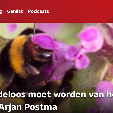
g
Gemist
Podcasts
deloos moet worden van h
 Arjan Postma