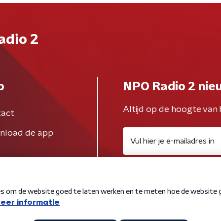
adio 2
o
NPO Radio 2 nie
Altijd op de hoogte van 
act
nload de app