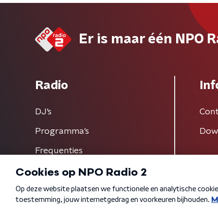
Er is maar één NPO R
Radio
Inf
DJ’s
Cont
Programma's
Dow
Frequenties
Algemene voorwaarden
Privacybeleid