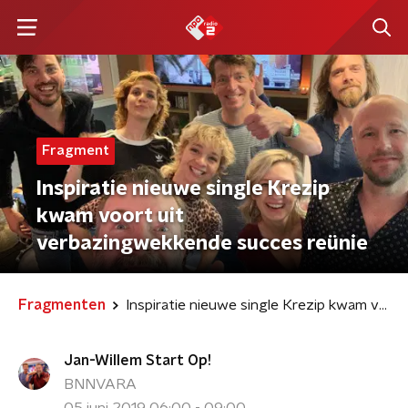
Fragment
Inspiratie nieuwe single Krezip
kwam voort uit
verbazingwekkende succes reünie
Fragmenten
Inspiratie nieuwe single Krezip kwam voort uit verbazingwekkende succes reünie
Jan-Willem Start Op!
BNNVARA